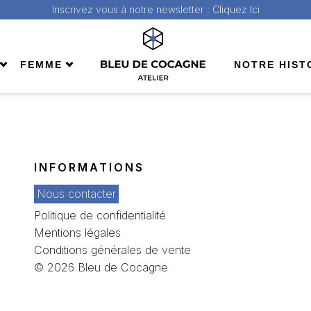
Inscrivez vous à notre newsletter :
Cliquez Ici
FEMME
NOTRE HIST
ll
Shop All
da
Bermuda
pes
jeans
Pantalons
INFORMATIONS
ons
Sacs
Nous contacter
& sweats
Tees & sweats
s & manteaux
Vestes & manteaux
Politique de confidentialité
Mentions légales
Conditions générales de vente
© 2026 Bleu de Cocagne