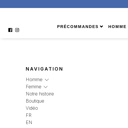
Bermuda
Aucun produit ne correspond à votre sélection.
PRÉCOMMANDES
HOMME
À venir
Shop A
Homme
Bermu
Femme
Échar
Comment ça marche ?
Jeans
NAVIGATION
Pantal
Homme
Tees 
Femme
Veste
Notre histoire
Boutique
Vidéo
FR
EN