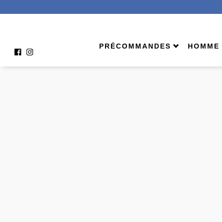
PRÉCOMMANDES
HOMME
À venir
Shop A
Homme
Bermu
Femme
Échar
Comment ça marche ?
Jeans
Pantal
Tees 
Veste