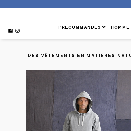
PRÉCOMMANDES
HOMME
À venir
Shop A
Homme
Bermu
DES VÊTEMENTS EN MATIÈRES NATU
Femme
Échar
Comment ça marche ?
Jeans
Pantal
Tees 
Veste