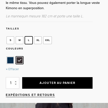
le même tissu. Vous pouvez également porter la longue veste
Kimono en superposition.
Le mannequin mesure 182 cm et porte une taille L.
TAILLES
S
M
L
XL
XXL
COULEURS
Effacer
QUANTITÉ
AJOUTER AU PANIER
DE
BLAZER
KOMI
EXPÉDITIONS ET RETOURS
COTON/LAINE/LIN