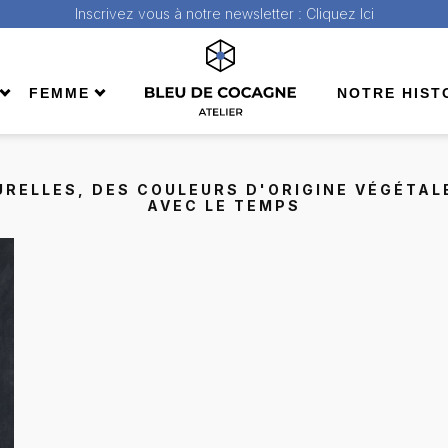
Inscrivez vous à notre newsletter :
Cliquez Ici
FEMME
NOTRE HIST
ll
Shop All
da
Bermuda
RELLES, DES COULEURS D'ORIGINE VÉGÉTALE
pes
jeans
AVEC LE TEMPS
Pantalons
ons
Sacs
& sweats
Tees & sweats
s & manteaux
Vestes & manteaux