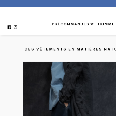
PRÉCOMMANDES
HOMME
À venir
Shop A
Homme
Bermu
DES VÊTEMENTS EN MATIÈRES NATU
Femme
Échar
Comment ça marche ?
Jeans
Pantal
Tees 
Veste